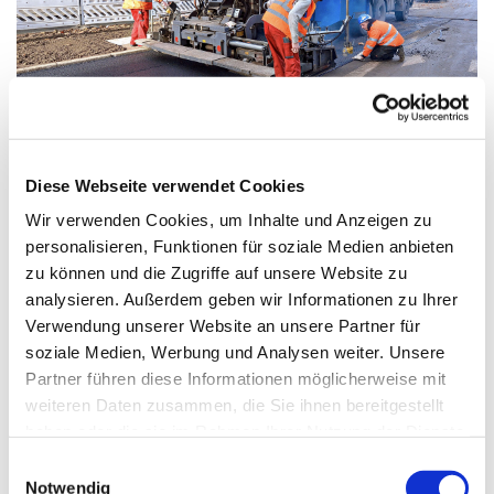
Straßenbau
Diese Webseite verwendet Cookies
Ein wesentlicher Tätigkeitsschwerpunkt liegt in
Wir verwenden Cookies, um Inhalte und Anzeigen zu
Straßenbauarbeiten. Unsere jahrzehntelange
personalisieren, Funktionen für soziale Medien anbieten
Erfahrung kommt uns und unseren Kunden
zugute.
zu können und die Zugriffe auf unsere Website zu
analysieren. Außerdem geben wir Informationen zu Ihrer
Mehr erfahren
Verwendung unserer Website an unsere Partner für
soziale Medien, Werbung und Analysen weiter. Unsere
Partner führen diese Informationen möglicherweise mit
weiteren Daten zusammen, die Sie ihnen bereitgestellt
haben oder die sie im Rahmen Ihrer Nutzung der Dienste
Asphalt-straßenbau
gesammelt haben.
Einwilligungsauswahl
Von der Planung und Beratung bis zur
Notwendig