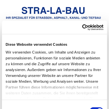
Zum Inhalt springen
Diese Webseite verwendet Cookies
Wir verwenden Cookies, um Inhalte und Anzeigen zu
personalisieren, Funktionen für soziale Medien anbieten
zu können und die Zugriffe auf unsere Website zu
Unsere Referenzen
analysieren. Außerdem geben wir Informationen zu Ihrer
Verwendung unserer Website an unsere Partner für
Zu unseren zufriedenen Kunden zählen Städte, Gemeinden,
soziale Medien, Werbung und Analysen weiter. Unsere
Konzerne, Ämter, Landkreise, mittelständische
Partner führen diese Informationen möglicherweise mit
Unternehmen und Privatkunden.
weiteren Daten zusammen, die Sie ihnen bereitgestellt
haben oder die sie im Rahmen Ihrer Nutzung der Dienste
In Kürze finden Sie hier einige Beispiele für von uns
gesammelt haben.
erfolgreich durchgeführte Bauprojekte.
Einwilligungsauswahl