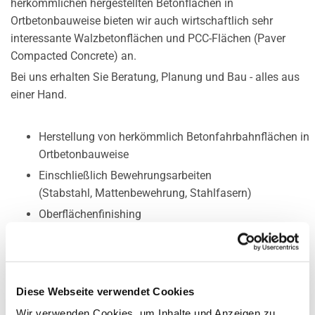
herkömmlichen hergestellten Betonflächen in
Ortbetonbauweise bieten wir auch wirtschaftlich sehr
interessante Walzbetonflächen und PCC-Flächen (Paver
Compacted Concrete) an.
Bei uns erhalten Sie Beratung, Planung und Bau - alles aus
einer Hand.
Herstellung von herkömmlich Betonfahrbahnflächen in
Ortbetonbauweise
Einschließlich Bewehrungsarbeiten
(Stabstahl, Mattenbewehrung, Stahlfasern)
Oberflächenfinishing
(Arbeiten, Glätten, Besenstrich, Nachbehandlung)
Walzbetonflächen
PCC (Paver Compacted Concrete)
(Einbau und Verdichtung mit konventionellen
Diese Webseite verwendet Cookies
Straßenfertigern)
Wir verwenden Cookies, um Inhalte und Anzeigen zu